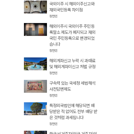
국외이주 시 해외이주신고와
재외국민등록 차이점
장현민
해외이주시 국외이주 주민등
록말소 제도가 폐지되고 재외
국민 주민등록으로 변경되었
습니다
장현민
해외계좌신고 누락 시 과태료
및 해외계좌미신고 처벌 규정
장현민
구속력 있는 국세청 세법해석
사전답변제도
장현민
특정외국법인에 해당되면 배
당받은 적 없어도 전부 배당 받
은 것처럼 과세됩니다
장현민
한국 비거주자(외국 거주자)의