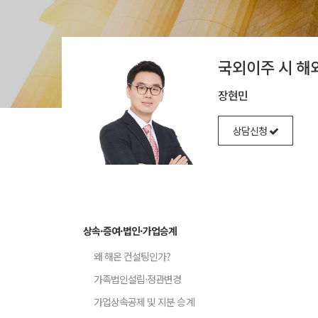
국외이주 시 
장현민
상담신청
상속·증여·법인·가업승계
왜 해온 컨설팅인가?
가족법인설립·정관변경
가업상속공제 및 지분 승계