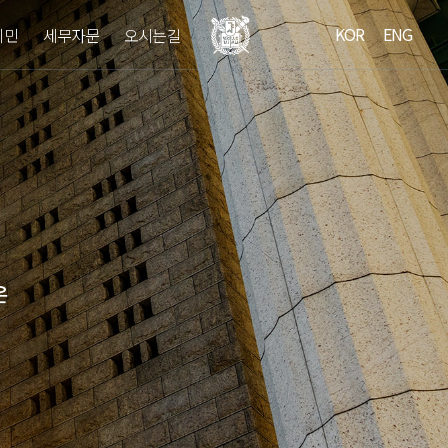
KOR
ENG
이민
세무자문
오시는길
온