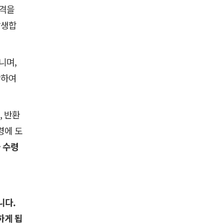
자격을
발생합
니며,
단하여
, 반환
령에 도
 수령
니다.
하게 됩