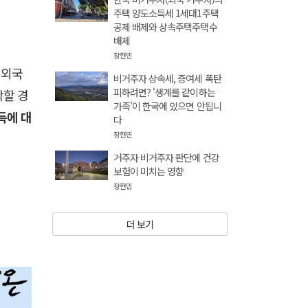
주택 양도소득세 1세대1주택
공제 배제와 상속주택주택수
배제
장현민
재외국
비거주자 상속세, 증여세 폭탄
피하려면? '생계를 같이하는
락할 경
가족'이 한국에 있으면 안됩니
득에 대
다
장현민
거주자 비거주자 판단에 건강
보험이 미치는 영향
장현민
더 보기