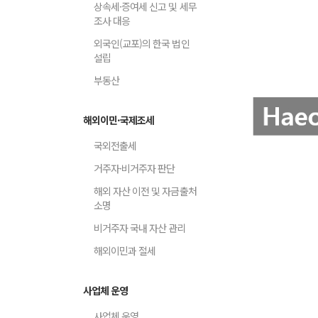
상속세·증여세 신고 및 세무
조사 대응
외국인(교포)의 한국 법인
설립
부동산
해외이민·국제조세
국외전출세
거주자·비거주자 판단
해외 자산 이전 및 자금출처
소명
비거주자 국내 자산 관리
해외이민과 절세
사업체 운영
사업체 운영