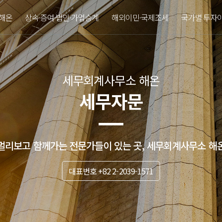
해온
상속·증여·법인·가업승계
해외이민·국제조세
국가별 투자
세무회계사무소 해온
세무자문
멀리보고 함께가는 전문가들이 있는 곳, 세무회계사무소 해
대표번호 +82 2-2039-1571