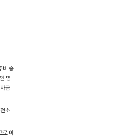
주비 송
인 명
 자금
원천소
므로 이