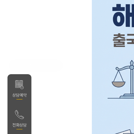
빠르게 상담 받으세요!
약
상담예약
담
전화상담