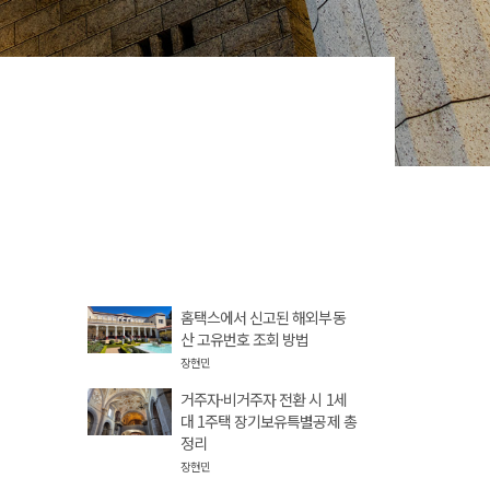
홈택스에서 신고된 해외부동
산 고유번호 조회 방법
장현민
거주자·비거주자 전환 시 1세
대 1주택 장기보유특별공제 총
정리
장현민