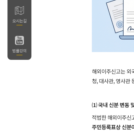
길
오시는길
의
법률강의
해외이주신고는 외국
청, 대사관, 영사관
⑴ 국내 신분 변동 
적법한 해외이주신고
주민등록표상 신분이