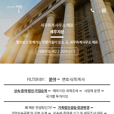
세무회계사무소 해온
세무자문
멀리보고 함께가는 전문가들이 있는 곳, 세무회계사무소 해온
대표번호 +82 2-2039-1571
FILTER BY :
분야
변호사/회계사
상속·증여·법인·가업승계
해외이민·국제조세
사업체 운영
국가별 투자이민
왜 해온 컨설팅인가?
가족법인설립·정관변경
가업상속공제 및 지분 승계
상속세·증여세 신고 및 세무조사 대응