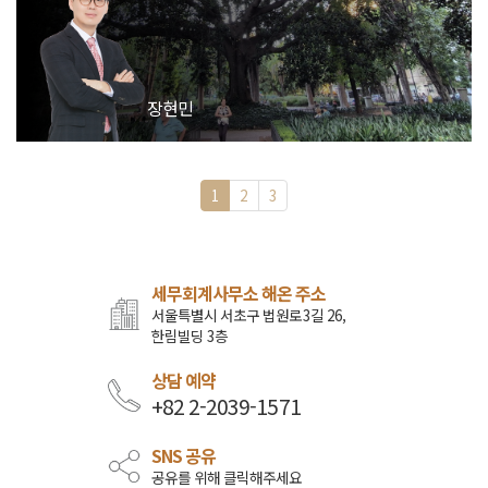
장현민
1
2
3
세무회계사무소 해온 주소
서울특별시 서초구 법원로3길 26,
한림빌딩 3층
상담 예약
+82 2-2039-1571
SNS 공유
공유를 위해 클릭해주세요