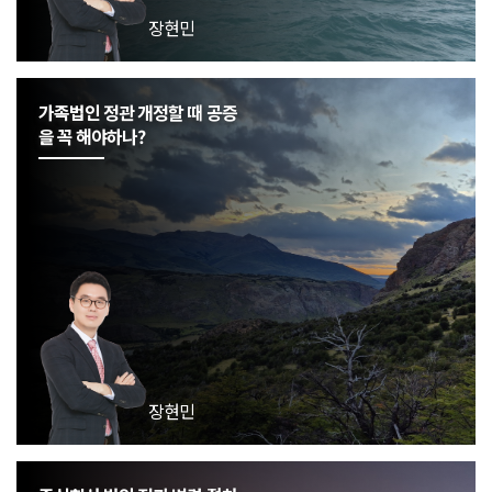
장현민
가족법인 정관 개정할 때 공증
을 꼭 해야하나?
장현민