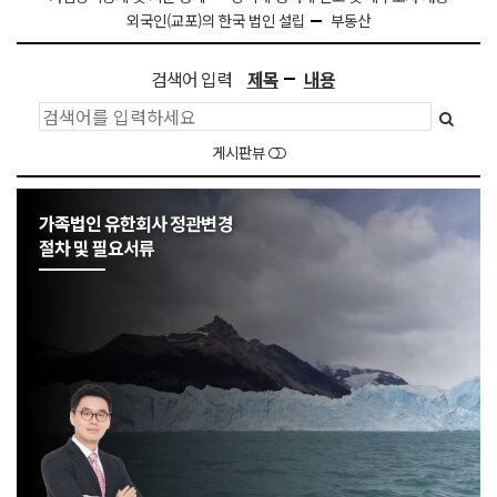
외국인(교포)의 한국 법인 설립
부동산
검색어 입력
제목
내용
게시판뷰
가족법인 유한회사 정관변경
절차 및 필요서류