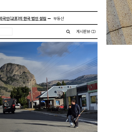
민
외국인(교포)의 한국 법인 설립
부동산
게시판뷰