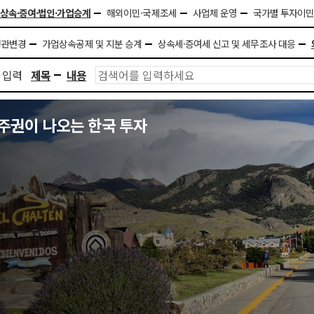
상속·증여·법인·가업승계
해외이민·국제조세
사업체 운영
국가별 투자이
정관변경
가업상속공제 및 지분 승계
상속세·증여세 신고 및 세무조사 대응
 입력
제목
내용
주권이 나오는 한국 투자