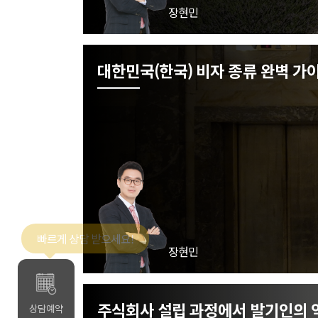
장현민
대한민국(한국) 비자 종류 완벽 가
장현민
빠르게 상담 받으세요!
주식회사 설립 과정에서 발기인의 
약
상담예약