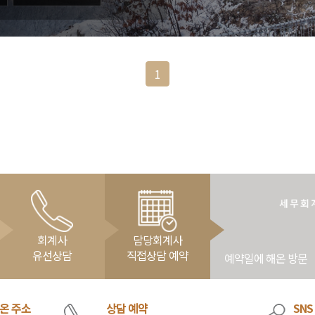
1
회계사
담당회계사
유선상담
직접상담 예약
예약일에 해온 방문
온 주소
상담 예약
SNS