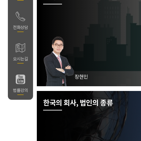
담
전화상담
길
오시는길
장현민
의
법률강의
한국의 회사, 법인의 종류