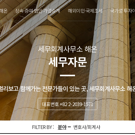
해온
상속·증여·법인·가업승계
해외이민·국제조세
국가별 투자
세무회계사무소 해온
세무자문
멀리보고 함께가는 전문가들이 있는 곳, 세무회계사무소 해
대표번호 +82 2-2039-1571
FILTER BY :
분야
변호사/회계사