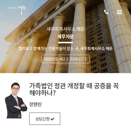
세무회계사무소 해온
세무자문
멀리보고 함께가는 전문가들이 있는 곳, 세무회계사무소 해온
대표번호 +82 2-2039-1571
가족법인 정관 개정할 때 공증을 꼭
해야하나?
장현민
상담신청