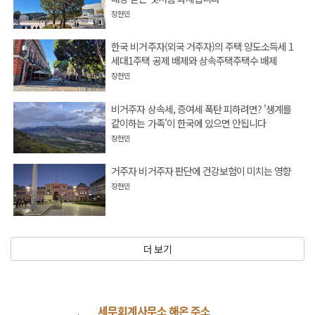
장현민
한국 비거주자(외국 거주자)의 주택 양도소득세 1
세대1주택 공제 배제와 상속주택주택수 배제
장현민
비거주자 상속세, 증여세 폭탄 피하려면? '생계를
같이하는 가족'이 한국에 있으면 안됩니다
장현민
거주자 비거주자 판단에 건강보험이 미치는 영향
장현민
더 보기
세무회계사무소 해온 주소