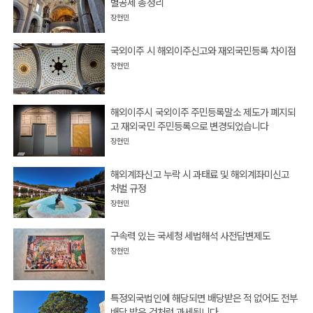
별공제 총정리
장현민
국외이주 시 해외이주신고와 재외국민등록 차이점
장현민
해외이주시 국외이주 주민등록말소 제도가 폐지되
고 재외국민 주민등록으로 변경되었습니다
장현민
해외계좌신고 누락 시 과태료 및 해외계좌미신고
처벌 규정
장현민
구속력 있는 국세청 세법해석 사전답변제도
장현민
특정외국법인에 해당되면 배당받은 적 없어도 전부
배당 받은 것처럼 과세됩니다