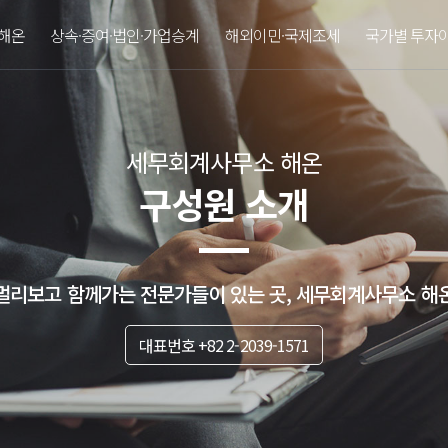
해온
상속·증여·법인·가업승계
해외이민·국제조세
국가별 투자
세무회계사무소 해온
구성원 소개
멀리보고 함께가는 전문가들이 있는 곳, 세무회계사무소 해
대표번호 +82 2-2039-1571