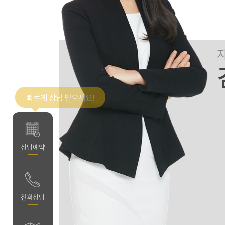
빠르게 상담 받으세요!
약
상담예약
담
전화상담