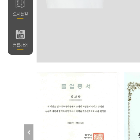
길
오시는길
의
법률강의