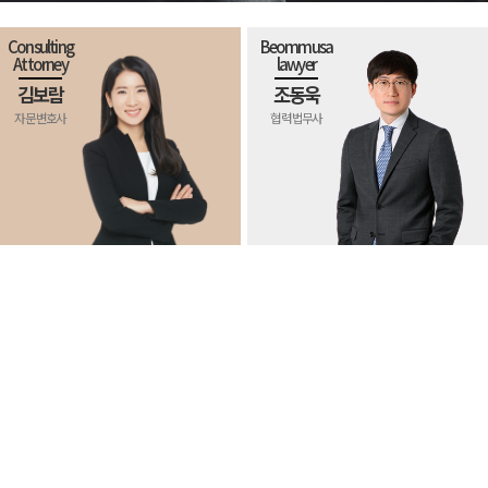
Consulting
Beommusa
Attorney
lawyer
김보람
조동욱
자문 변호사
협력 법무사