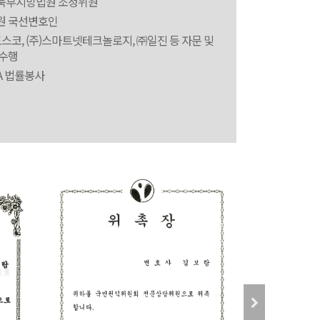
북부지방법원 조정위원
원 국선변호인
포스코, (주)스마트넷테크놀로지, ㈜일진 등 자문 및
 수행
A 법률봉사